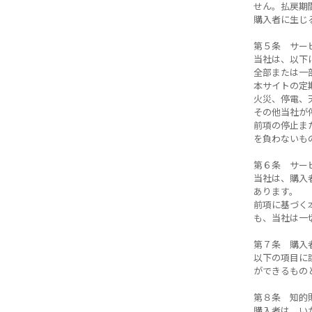
せん。払戻期
購入者に生じ
第５条 サー
当社は、以下
全部または一
本サイトの定
火災、停電、
その他当社が
前項の停止ま
を負わないも
第６条 サー
当社は、購入
あります。
前項に基づく
も、当社は一
第７条 購入
以下の項目に
ができるもの
第８条 知的
購入者は、い