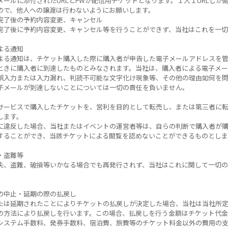
メールに添付されたURLとPWが配信用チケットとなります。１人１URLしか
ので、他人への譲渡は行わないようにお願いします。
完了後の予約内容変更、キャンセル
完了後に予約内容変更、キャンセル等を行うことができず、当社はこれを一切
よる通知
よる通知は、チケット購入した際に購入者が申告した電子メールアドレスを
ときに購入者に到達したものとみなされます。当社は、購入者による電子メー
誤入力または入力漏れ、判読不可能な文字化け現象等、その他の理由如何を問
子メールが到達しないことについては一切の責任を負いません。
サービスで購入したチケットを、営利を目的として転売し、または第三者に
します。
に違反した場合、当社またはイベントの運営者等は、自らの判断で購入者が
することができ、当該チケットによる閲覧を認めないことができるものとしま
・盗難等
失、盗難、破損等いかなる場合でも再発行されず、当社はこれに関して一切の
の中止・延期の際の払戻し
たは延期されたことによりチケットの払戻しが決定した場合、当社は当社所
の方法により払戻しを行います。この場合、払戻しを行う金額はチケット代金
システム手数料、発券手数料、宿泊費、旅費等のチケット料金以外の費用の