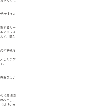
閲覧すること
受け付けま
管理するサー
ルアドレス
わず、購入
転売の委託を
購入したチケ
す。
責任を負い
定の払戻期間
のみとし、
支払は行いま