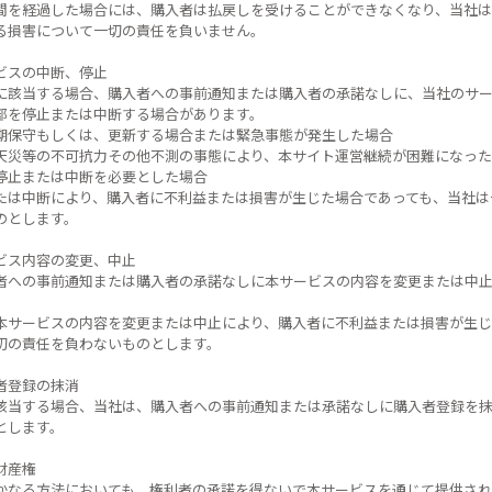
間を経過した場合には、購入者は払戻しを受けることができなくなり、当社は
る損害について一切の責任を負いません。
ビスの中断、停止
に該当する場合、購入者への事前通知または購入者の承諾なしに、当社のサ
部を停止または中断する場合があります。
期保守もしくは、更新する場合または緊急事態が発生した場合
天災等の不可抗力その他不測の事態により、本サイト運営継続が困難になった
停止または中断を必要とした場合
たは中断により、購入者に不利益または損害が生じた場合であっても、当社は
のとします。
ビス内容の変更、中止
者への事前通知または購入者の承諾なしに本サービスの内容を変更または中
本サービスの内容を変更または中止により、購入者に不利益または損害が生じ
切の責任を負わないものとします。
者登録の抹消
該当する場合、当社は、購入者への事前通知または承諾なしに購入者登録を
とします。
財産権
かなる方法においても、権利者の承諾を得ないで本サービスを通じて提供され