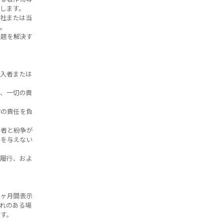
します。
社または当
。
問題を解決す
入者または
、一切の責
切の責任を負
三者と紛争が
害を与えない
履行、およ
１ヶ月間表示
れのある場
す。