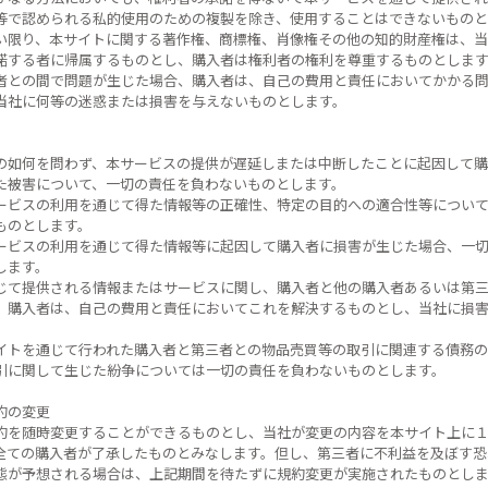
等で認められる私的使用のための複製を除き、使用することはできないものと
い限り、本サイトに関する著作権、商標権、肖像権その他の知的財産権は、当
諾する者に帰属するものとし、購入者は権利者の権利を尊重するものとします
者との間で問題が生じた場合、購入者は、自己の費用と責任においてかかる
当社に何等の迷惑または損害を与えないものとします。
の如何を問わず、本サービスの提供が遅延しまたは中断したことに起因して購
た被害について、一切の責任を負わないものとします。
ービスの利用を通じて得た情報等の正確性、特定の目的への適合性等について
ものとします。
ービスの利用を通じて得た情報等に起因して購入者に損害が生じた場合、一
します。
じて提供される情報またはサービスに関し、購入者と他の購入者あるいは第
、購入者は、自己の費用と責任においてこれを解決するものとし、当社に損
。
イトを通じて行われた購入者と第三者との物品売買等の取引に関連する債務の
引に関して生じた紛争については一切の責任を負わないものとします。
約の変更
約を随時変更することができるものとし、当社が変更の内容を本サイト上に
全ての購入者が了承したものとみなします。但し、第三者に不利益を及ぼす恐
態が予想される場合は、上記期間を待たずに規約変更が実施されたものとしま