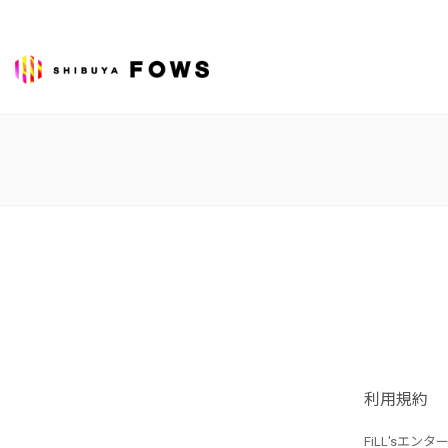
利用規約
FiLL'sエ