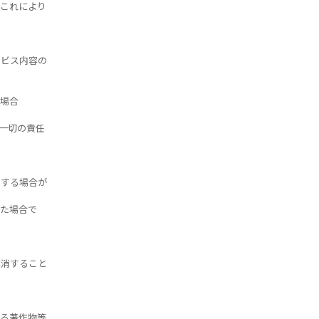
これにより
ービス内容の
場合
一切の責任
止する場合が
た場合で
抹消すること
る著作物等