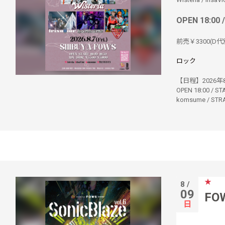
OPEN 18:00 
前売￥3300(D代別
ロック
【日程】2026年8月
OPEN 18:00 / 
komsume / S
★
8 /
09
FOW
日