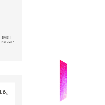
.6 【時間】
isaVior /
l.6』