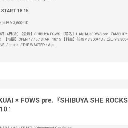
/ START 18:15
/ 当日￥3,800+1D
14日(金) 【会場】SHIBUYA FOWS 【題名】HAKUAI×FOWS pre.『AMPLIFY
.5』 【時間】OPEN 17:45 / START 18:15 【料金】前売￥3,300+1D / 当日￥3,800
I / anclet. / THE WASTED / Alp...
UAI × FOWS pre.『SHIBUYA SHE ROCKS
.10』
KARA
/
ASH FRAST
/
Disconnect Cendrillon