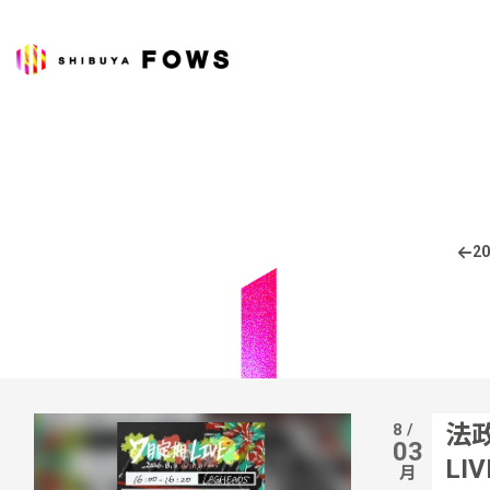
20
8 /
法政
03
LI
月