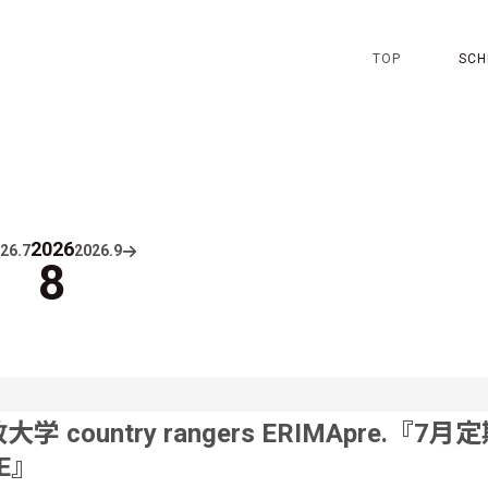
TOP
SCH
2026
26.
7
2026.
9
8
大学 country rangers ERIMApre.『7月
VE』