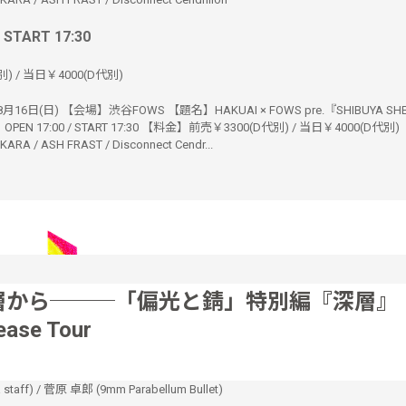
/ START 17:30
) / 当日￥4000(D代別)
16日(日) 【会場】渋谷FOWS 【題名】HAKUAI × FOWS pre.『SHIBUYA SHE
】OPEN 17:00 / START 17:30 【料金】前売￥3300(D代別) / 当日￥4000(D代別
ARA / ASH FRAST / Disconnect Cendr...
層から───「偏光と錆」特別編『深層』
ease Tour
taff)
/
菅原 卓郎 (9mm Parabellum Bullet)