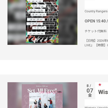
Country Rangers
OPEN 15:40 
チケット代無料
【日程】2026年8
LIVE』 【時間】O
★
8 /
07
Wis
金
Wisteria
/
IrisaVi