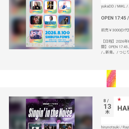
yukaDD
/
MiKL
/
OPEN 17:45 
前売￥3000(D代別
【日程】2026年8月
間】OPEN 17:45
/ ｡新青。/ つじりお /
★
8 /
13
HAK
木
hirunotsuki
/
Ray