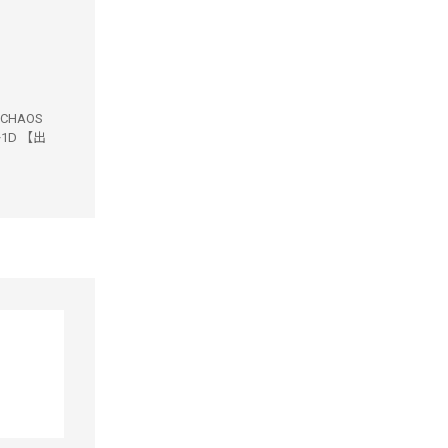
 CHAOS
+1D 【出