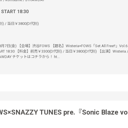
/ START 18:30
) / 当日￥3800(D代別)
7日(金) 【会場】渋谷FOWS 【題名】Wisteria×FOWS「Set All Free!!」Vol
START 18:30 【料金】前売￥3300(D代別) / 当日￥3800(D代別) 【出演】Wisteria / Ir
TRAWDAY チケットはコチラから！ ht...
S×SNAZZY TUNES pre.『Sonic Blaze vo