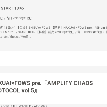
/ START 18:45
) / 当日￥3300(D代別)
3日(木) 【会場】SHIBUYA FOWS 【題名】HAKUAI × FOWS pre. 『Singin' in 
OPEN 18:15 / START 18:45 【料金】前売￥2800(D代別) / 当日￥3300(D代別)
orain / the za / Wolf ...
KUAI×FOWS pre.『AMPLIFY CHAOS
OTOCOL vol.5』
/
anclet.
/
THE WASTED
/
Alpha999