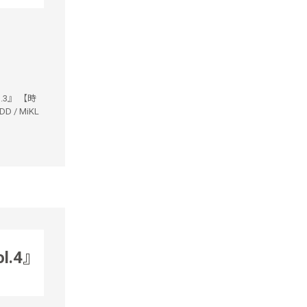
l.3』 【時
D / MiKL
ol.4』