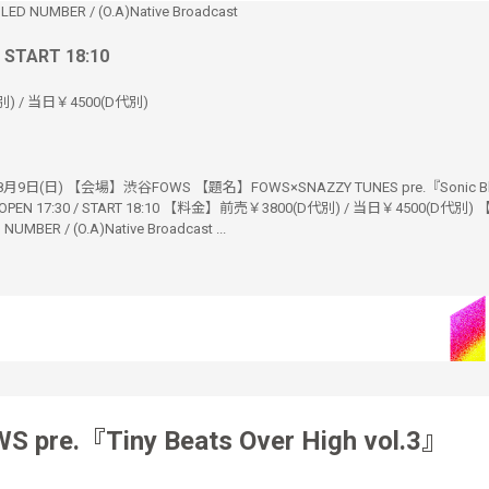
BLED NUMBER
/
(O.A)Native Broadcast
/ START 18:10
) / 当日￥4500(D代別)
9日(日) 【会場】渋谷FOWS 【題名】FOWS×SNAZZY TUNES pre.『Sonic Bl
PEN 17:30 / START 18:10 【料金】前売￥3800(D代別) / 当日￥4500(D代別)
NUMBER / (O.A)Native Broadcast ...
S pre.『Tiny Beats Over High vol.3』