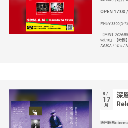
OPEN 17:00 
前売￥3300(D代別
【日程】2026年8月
vol.10』 【時間
AYUKA / 我我 / AK
8 /
深
17
Rel
月
飯田瑞規(cinema s