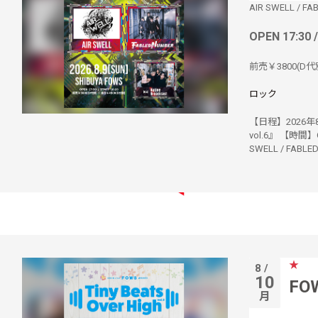
AIR SWELL
/
FA
OPEN 17:30 
前売￥3800(D代別
ロック
【日程】2026年8月
vol.6』 【時間】O
SWELL / FABLED 
★
8 /
10
FOW
月