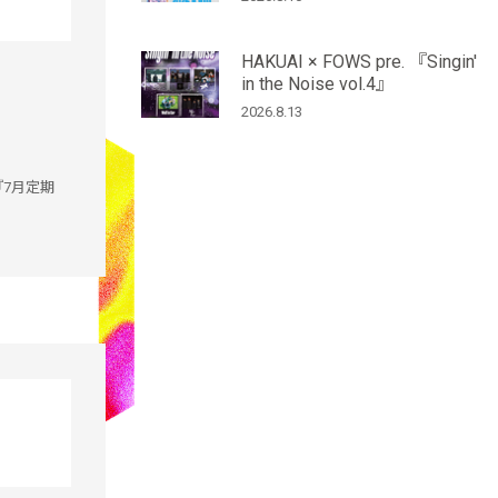
HAKUAI × FOWS pre. 『Singin'
in the Noise vol.4』
2026.8.13
.『7月定期