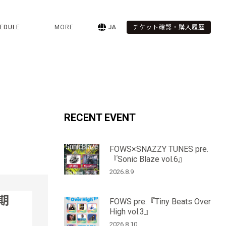
EDULE
MORE
JA
チケット確認・購入履歴
RECENT EVENT
FOWS×SNAZZY TUNES pre.
『Sonic Blaze vol.6』
2026.8.9
定期
FOWS pre.『Tiny Beats Over
High vol.3』
2026.8.10