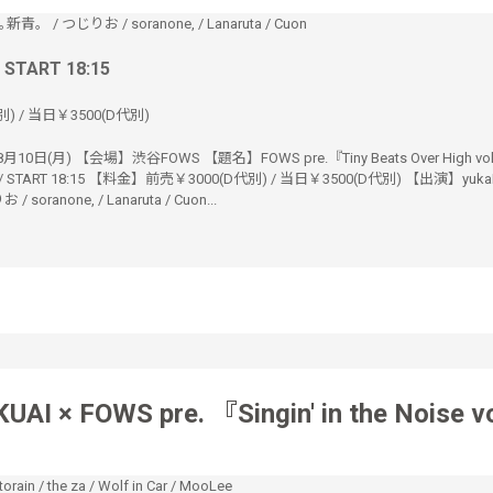
｡新青。
/
つじりお
/
soranone,
/
Lanaruta
/
Cuon
/ START 18:15
) / 当日￥3500(D代別)
10日(月) 【会場】渋谷FOWS 【題名】FOWS pre.『Tiny Beats Over High vo
 / START 18:15 【料金】前売￥3000(D代別) / 当日￥3500(D代別) 【出演】yukaD
 soranone, / Lanaruta / Cuon...
UAI × FOWS pre. 『Singin' in the Noise v
torain
/
the za
/
Wolf in Car
/
MooLee