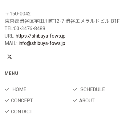
〒150-0042
東京都渋谷区宇田川町12-7 渋谷エメラルドビル B1F
TEL:03-3476-8488
URL:
https://shibuya-fows.jp
MAIL:
info@shibuya-fows.jp
MENU
HOME
SCHEDULE
CONCEPT
ABOUT
CONTACT