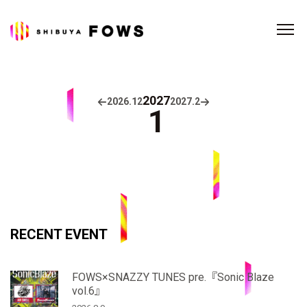
2027
2026.
12
2027.
2
1
RECENT EVENT
FOWS×SNAZZY TUNES pre.『Sonic Blaze
vol.6』