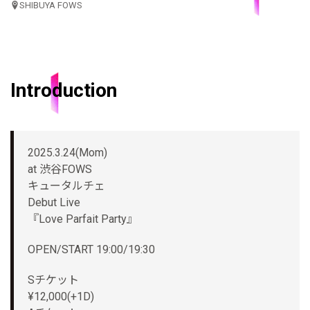
SHIBUYA FOWS
Introduction
2025.3.24(Mom)
at 渋谷FOWS
キュータルチェ
Debut Live
『Love Parfait Party』
OPEN/START 19:00/19:30
Sチケット
¥12,000(+1D)