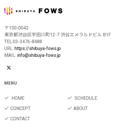
〒150-0042
東京都渋谷区宇田川町12-7 渋谷エメラルドビル B1F
TEL:03-3476-8488
URL:
https://shibuya-fows.jp
MAIL:
info@shibuya-fows.jp
MENU
HOME
SCHEDULE
CONCEPT
ABOUT
CONTACT