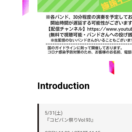
Introduction
5/31(土)
『コピバン祭りVol.93』