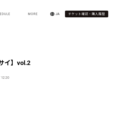
EDULE
MORE
JA
チケット確認・購入履歴
イ】vol.2
 12:20