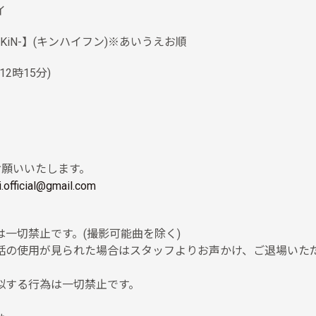
イ
iN-】(キンハイフン)※あいうえお順
C12時15分)
お願いいたします。
i.official@gmail.com
一切禁止です。(撮影可能曲を除く)
話の使用が見られた場合はスタッフよりお声かけ、ご退場いた
似する行為は一切禁止です。