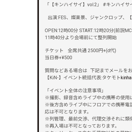
「【キンハイサイ】vol.2」 #キンハイサ
出演:FES、燦楽景、ジャンクロップ、【K
OPEN:12時00分 START:12時20分(前説M
11時40分より会場前にて整列開始
チケット 全席共通 2500円+(d代)
当日券+¥500
質問などある場合は 下記までメールを
【KiN-】イベント統括代表:タケモト
kinha
「イベント全体の注意事項」
※撮影、録音含めライブ中の携帯の使用は
※後方含めライブ中にフロアでの携帯電
応は不可となります。
※列管理、最前交渉、代理交渉それに類
※再入場は不可となっております。