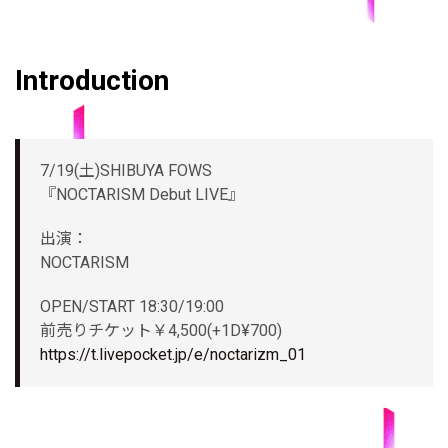
Introduction
7/19(土)SHIBUYA FOWS
『NOCTARISM Debut LIVE』
出演：
NOCTARISM
OPEN/START 18:30/19:00
前売りチケット￥4,500(+1D¥700)
https://t.livepocket.jp/e/noctarizm_01