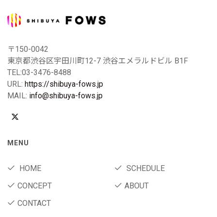
〒150-0042
東京都渋谷区宇田川町12-7 渋谷エメラルドビル B1F
TEL:03-3476-8488
URL:
https://shibuya-fows.jp
MAIL:
info@shibuya-fows.jp
MENU
HOME
SCHEDULE
CONCEPT
ABOUT
CONTACT