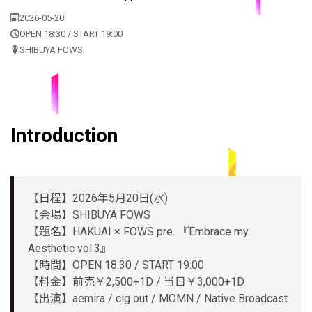
2026-05-20
OPEN 18:30 / START 19:00
SHIBUYA FOWS
Introduction
【日程】2026年5月20日(水)
【会場】SHIBUYA FOWS
【題名】HAKUAI × FOWS pre. 『Embrace my
Aesthetic vol.3』
【時間】OPEN 18:30 / START 19:00
【料金】前売￥2,500+1D / 当日￥3,000+1D
【出演】aemira / cig out / MOMN / Native Broadcast