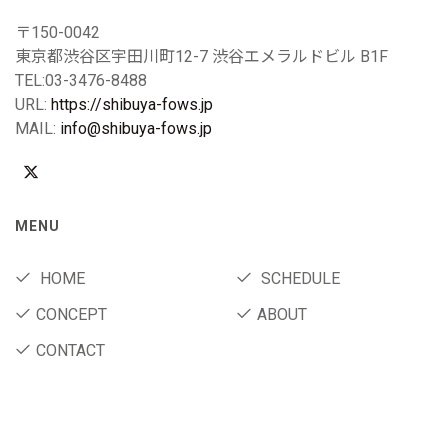
〒150-0042
東京都渋谷区宇田川町12-7 渋谷エメラルドビル B1F
TEL:03-3476-8488
URL:
https://shibuya-fows.jp
MAIL:
info@shibuya-fows.jp
MENU
HOME
SCHEDULE
CONCEPT
ABOUT
CONTACT