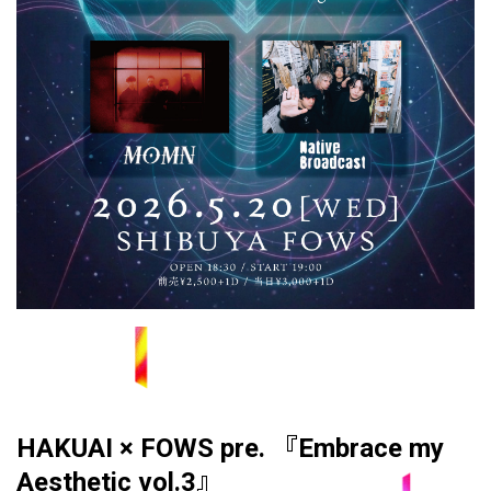
★
HAKUAI × FOWS pre. 『Embrace my
Aesthetic vol.3』