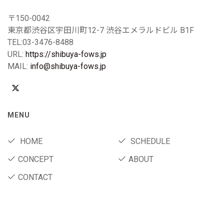
〒150-0042
東京都渋谷区宇田川町12-7 渋谷エメラルドビル B1F
TEL:03-3476-8488
URL:
https://shibuya-fows.jp
MAIL:
info@shibuya-fows.jp
MENU
HOME
SCHEDULE
CONCEPT
ABOUT
CONTACT