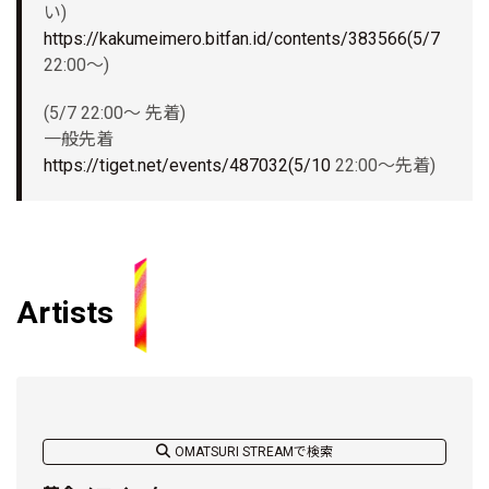
い)
https://kakumeimero.bitfan.id/contents/383566(5/7
22:00〜)
(5/7 22:00〜 先着)
一般先着
https://tiget.net/events/487032(5/10
22:00〜先着)
Artists
OMATSURI STREAMで検索