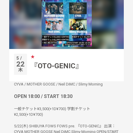
★
5 /
22
『OTO-GENIC』
木
CYVA
/
MOTHER GOOSE
/
Neil DiMC
/
Slimy Morning
OPEN 18:00 / START 18:30
一般チケット¥3,500(+1D¥700) 学割チケット
¥2,500(+1D¥700)
5/22(木) SHIBUYA FOWS FOWS pre. 『OTO-GENIC』 出演：
CYVA MOTHER GOOSE Neil DiMC Slimy Morning OPEN/START