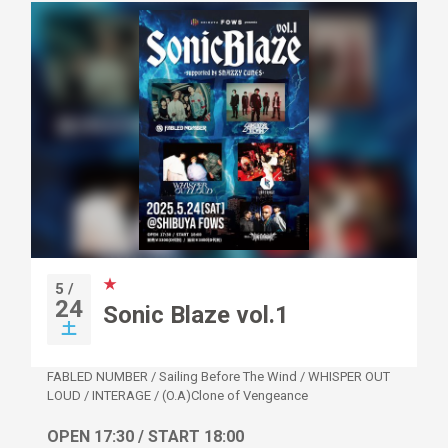
★
5 /
24
Sonic Blaze vol.1
土
FABLED NUMBER
/
Sailing Before The Wind
/
WHISPER OUT
LOUD
/
INTERAGE
/
(O.A)Clone of Vengeance
OPEN 17:30 / START 18:00