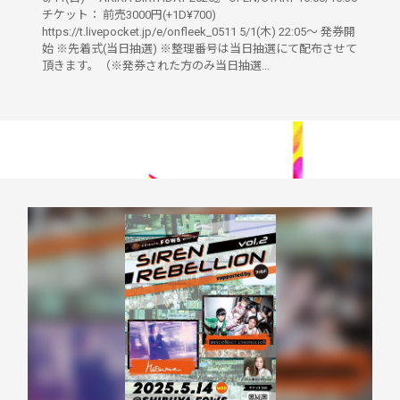
チケット： 前売3000円(+1D¥700)
https://t.livepocket.jp/e/onfleek_0511 5/1(木) 22:05〜 発券開
始 ※先着式(当日抽選) ※整理番号は当日抽選にて配布させて
頂きます。（※発券された方のみ当日抽選...