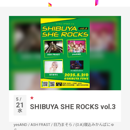
★
5 /
21
SHIBUYA SHE ROCKS vol.3
水
yesAND
/
ASH FRAST
/
日乃まそら
/
(O.A)寝込みかんぱにゅ