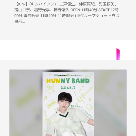
【KiN-】(キンハイフン) 二戸優生、仲原篤紀、児玉頼矢、
福山世奈、塩野光季、神野凌久 OPEN:11時40分 START:12時
00分 事前販売:11時40分-11時55分 (※グループショット券は
事前...