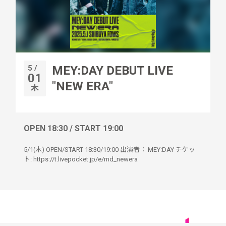
5 /
MEY:DAY DEBUT LIVE
01
"NEW ERA"
木
OPEN 18:30 / START 19:00
5/1(木) OPEN/START 18:30/19:00 出演者： MEY:DAY チケッ
ト: https://t.livepocket.jp/e/md_newera