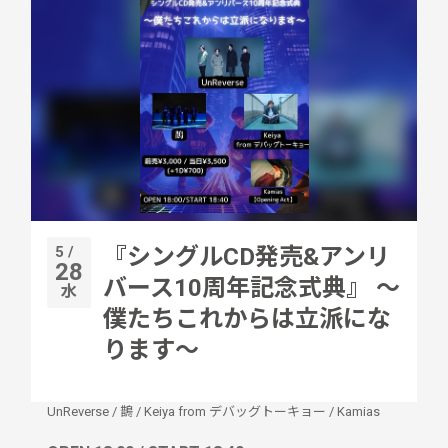
5 /
『シングルCD発売&アンリ
28
バース10周年記念式典』 〜
水
僕たちこれからは立派にな
ります〜
UnReverse
/
鵲
/
Keiya from デバッグトーキョー
/
Kamias