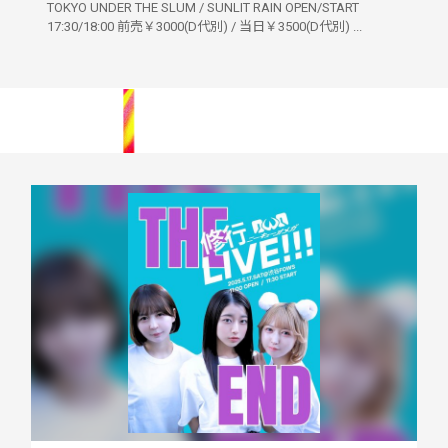
TOKYO UNDER THE SLUM / SUNLIT RAIN OPEN/START
17:30/18:00 前売￥3000(D代別) / 当日￥3500(D代別) ...