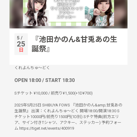
5 /
『池田かのん&甘兎あの生
25
誕祭』
日
くれよんちゅ〜どく
OPEN 18:00 / START 18:30
Sチケット ¥10,000 / 前売り¥1,500(+1D¥700)
2025年5月25日 SHIBUYA FOWS 『池田かのん&amp;甘兎あの
生誕祭』 出演：くれよんちゅ〜どく 開場18:00/開演18:30 S
チケット10000円/前売り1500円(1D別) Sチケ特典(前方エリ
ア、サイン付きTシャツ、アクキー、ステッカー) 予約フォー
ム https://tiget.net/events/400919