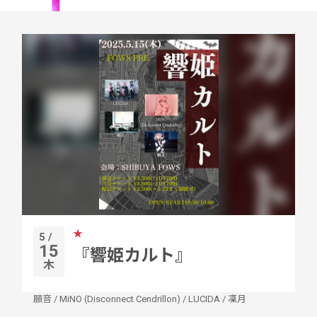
★
5 /
15
『響姫カルト』
木
願音
/
MiNO (Disconnect Cendrillon)
/
LUCIDA
/
凜月