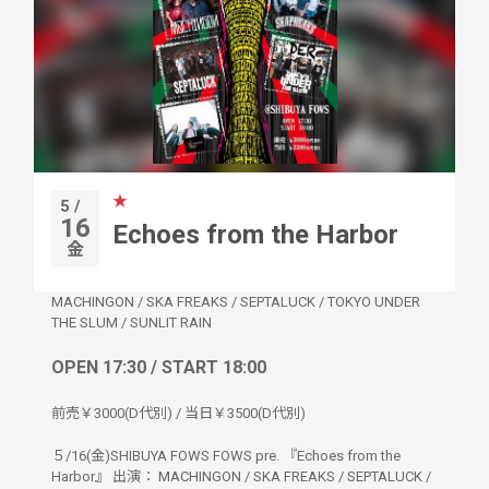
★
5 /
16
Echoes from the Harbor
金
MACHINGON
/
SKA FREAKS
/
SEPTALUCK
/
TOKYO UNDER
THE SLUM
/
SUNLIT RAIN
OPEN 17:30 / START 18:00
前売￥3000(D代別) / 当日￥3500(D代別)
５/16(金)SHIBUYA FOWS FOWS pre. 『Echoes from the
Harbor』 出演： MACHINGON / SKA FREAKS / SEPTALUCK /