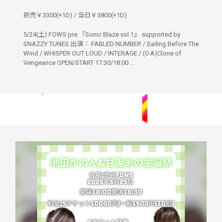
前売￥3300(+1D) / 当日￥3800(+1D)
5/24(土) FOWS pre.『Sonic Blaze vol.1』 supported by
SNAZZY TUNES 出演： FABLED NUMBER / Sailing Before The
Wind / WHISPER OUT LOUD / INTERAGE / (O.A)Clone of
Vengeance OPEN/START 17:30/18:00 ...